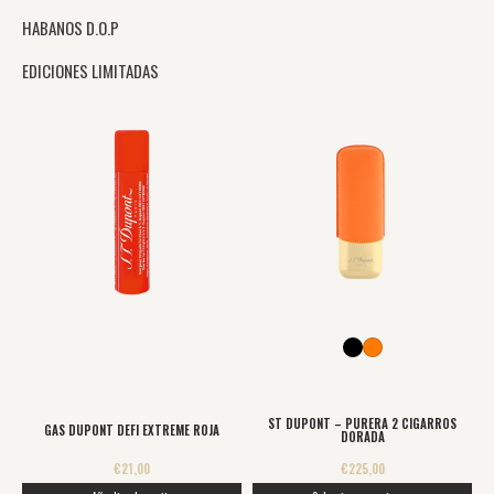
HABANOS D.O.P
EDICIONES LIMITADAS
Este
producto
tiene
múltiples
variantes.
Las
opciones
se
pueden
elegir
en
ST DUPONT – PURERA 2 CIGARROS
GAS DUPONT DEFI EXTREME ROJA
DORADA
la
€
21,00
€
225,00
página