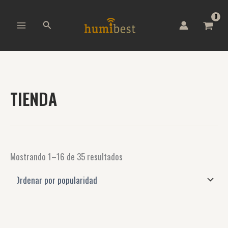
Ordenado
B
Ir
por
u
al
popularidad
Buscar
s
contenido
c
a
r
p
o
r
TIENDA
:
Mostrando 1–16 de 35 resultados