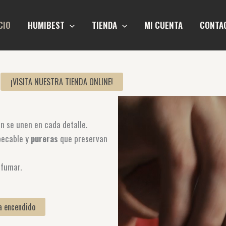
CIO
HUMIBEST
TIENDA
MI CUENTA
CONTA
¡VISITA NUESTRA TIENDA ONLINE!
ón se unen en cada detalle.
pecable y
pureras
que preservan
 fumar.
a encendido