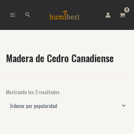
Ordenado
B
Ir
por
u
al
popularidad
Buscar
s
contenido
c
a
r
p
o
r
Madera de Cedro Canadiense
:
Mostrando los 3 resultados