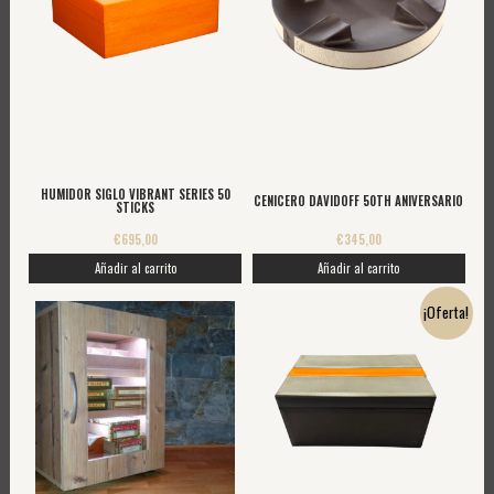
HUMIDOR SIGLO VIBRANT SERIES 50
CENICERO DAVIDOFF 50TH ANIVERSARIO
STICKS
€
695,00
€
345,00
Añadir al carrito
Añadir al carrito
El
El
¡Oferta!
precio
precio
original
actual
era:
es:
€1.995,00.
€1.590,00.