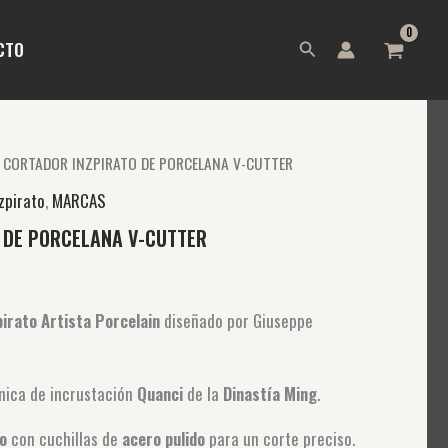
Buscar
CTO
 CORTADOR INZPIRATO DE PORCELANA V-CUTTER
zpirato
,
MARCAS
 DE PORCELANA V-CUTTER
pirato Artista Porcelain
diseñado por Giuseppe
cnica de incrustación
Quanci
de la
Dinastía Ming
.
o
con cuchillas de
acero pulido
para un corte preciso.