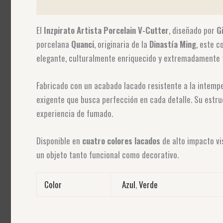
Descripción
Información adicional
Valoraciones (0
El
Inzpirato Artista Porcelain V-Cutter
, diseñado por
G
porcelana
Quanci
, originaria de la
Dinastía Ming
, este c
elegante, culturalmente enriquecido y extremadamente f
Fabricado con un acabado lacado resistente a la intemp
exigente que busca perfección en cada detalle. Su estr
experiencia de fumado.
Disponible en
cuatro colores lacados
de alto impacto v
un objeto tanto funcional como decorativo.
Color
Azul
,
Verde