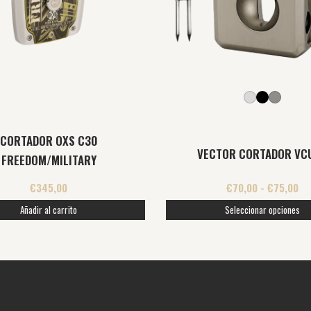
opciones
se
pueden
elegir
en
la
página
CORTADOR OXS C30
de
VECTOR CORTADOR VC
FREEDOM/MILITARY
producto
€
345,00
€
70,00
-
€
75,00
Añadir al carrito
Seleccionar opciones