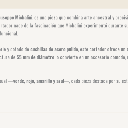
)
iuseppe Michalini
, es una pieza que combina arte ancestral y precis
ortador nace de la fascinación que Michalini experimentó durante su
uncional.
erie y dotado de
cuchillas de acero pulido
, este cortador ofrece un
uctura de
55 mm de diámetro
lo convierte en un accesorio cómodo, 
isual —
verde, rojo, amarillo y azul
—, cada pieza destaca por su esté