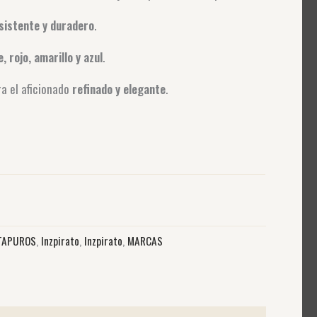
sistente y duradero
.
, rojo, amarillo y azul
.
ra el aficionado
refinado y elegante
.
TAPUROS
,
Inzpirato
,
Inzpirato
,
MARCAS