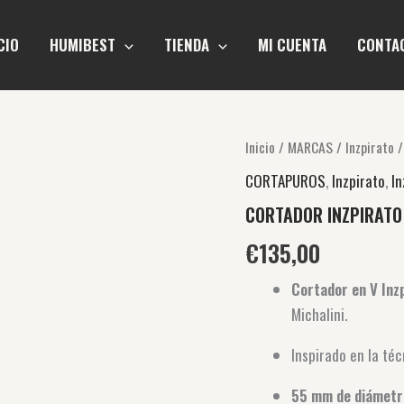
CIO
HUMIBEST
TIENDA
MI CUENTA
CONTA
CORTADOR
Inicio
/
MARCAS
/
Inzpirato
/
INZPIRATO
CORTAPUROS
,
Inzpirato
,
In
DE
PORCELANA
CORTADOR INZPIRATO
V-
CUTTER
€
135,00
cantidad
Cortador en V Inz
Michalini.
Inspirado en la té
55 mm de diámetr