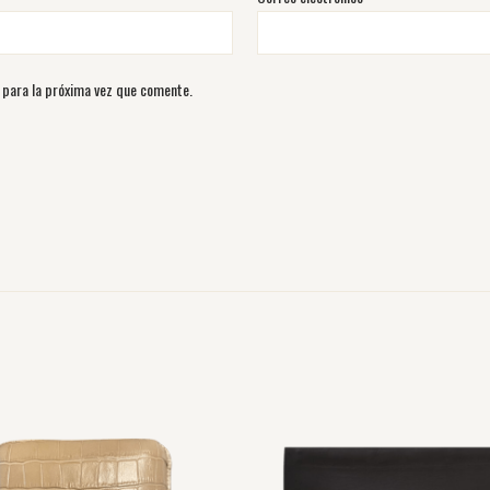
 para la próxima vez que comente.
Rango
Este
de
producto
precios:
desde
tiene