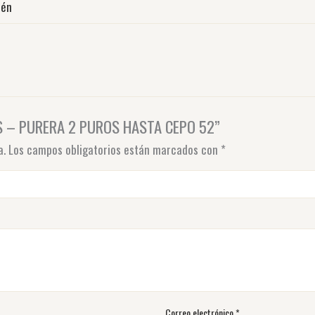
aén
DS – PURERA 2 PUROS HASTA CEPO 52”
a.
Los campos obligatorios están marcados con
*
Correo electrónico
*