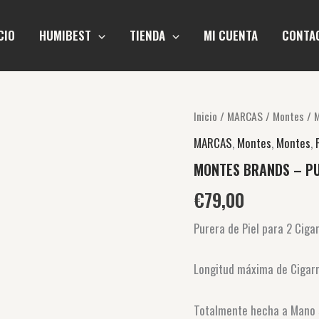
CIO
HUMIBEST
TIENDA
MI CUENTA
CONTA
MONTES
Inicio
/
MARCAS
/
Montes
/ 
BRANDS
MARCAS
,
Montes
,
Montes
,
-
PURERA
MONTES BRANDS – PU
2
PUROS
€
79,00
HASTA
CEPO
Purera de Piel para 2 Ciga
52
cantidad
Longitud máxima de Cigar
Totalmente hecha a Mano 