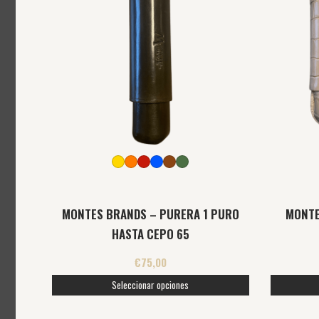
múltiples
variantes.
Las
opciones
se
pueden
elegir
en
la
página
MONTES BRANDS – PURERA 1 PURO
MONTE
de
HASTA CEPO 65
producto
€
75,00
Seleccionar opciones