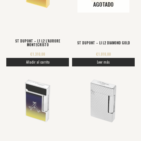
AGOTADO
ST DUPONT – L1 L2 L’AURORE
ST DUPONT – LI L2 DIAMOND GOLD
MONTECRISTO
€
1.310,00
€
1.010,00
Añadir al carrito
Leer más