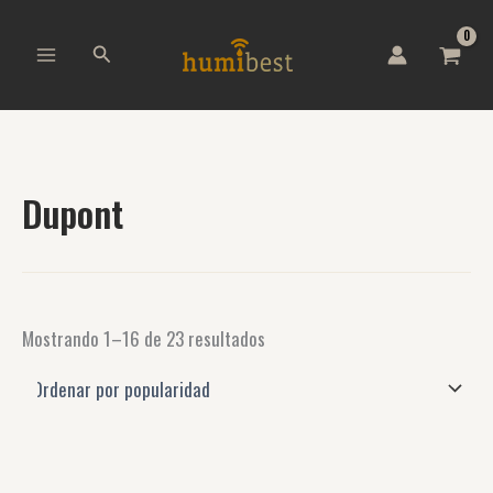
Ordenado
B
Ir
por
u
al
popularidad
Buscar
s
contenido
c
a
r
p
o
r
Dupont
:
Mostrando 1–16 de 23 resultados