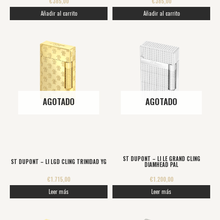
€
385,00
€
385,00
Añadir al carrito
Añadir al carrito
AGOTADO
AGOTADO
ST DUPONT – LI LE GRAND CLING
ST DUPONT – LI LGD CLING TRINIDAD YG
DIAMHEAD PAL
€
1.715,00
€
1.200,00
Leer más
Leer más