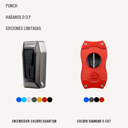
PUNCH
HABANOS D.O.P
EDICIONES LIMITADAS
Este
Este
producto
producto
tiene
tiene
múltiples
múltiples
variantes.
variantes.
Las
Las
opciones
opciones
se
se
pueden
pueden
elegir
elegir
en
en
ENCENDEDOR COLIBRI QUANTUM
COLIBRI DIAMOND V-CUT
la
la