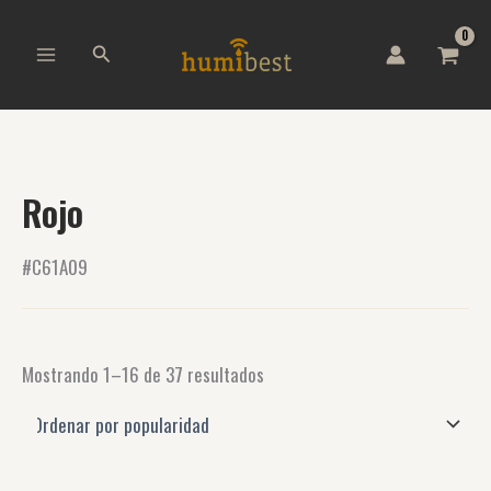
Ordenado
B
Ir
por
u
al
popularidad
Buscar
s
contenido
c
a
r
p
o
r
Rojo
:
#C61A09
Mostrando 1–16 de 37 resultados