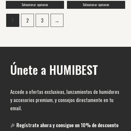
página
página
Seleccionar opciones
Seleccionar opciones
de
de
producto
producto
1
2
3
→
Únete a HUMIBEST
Accede a ofertas exclusivas, lanzamientos de humidores
y accesorios premium, y consejos directamente en tu
email.
🎉
Regístrate ahora y consigue un 10% de descuento