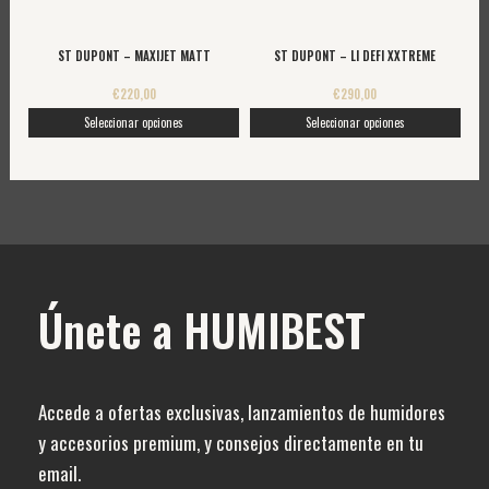
elegir
elegir
en
en
ST DUPONT – MAXIJET MATT
ST DUPONT – LI DEFI XXTREME
la
la
€
220,00
€
290,00
página
página
Seleccionar opciones
Seleccionar opciones
de
de
producto
producto
Únete a HUMIBEST
Accede a ofertas exclusivas, lanzamientos de humidores
y accesorios premium, y consejos directamente en tu
email.