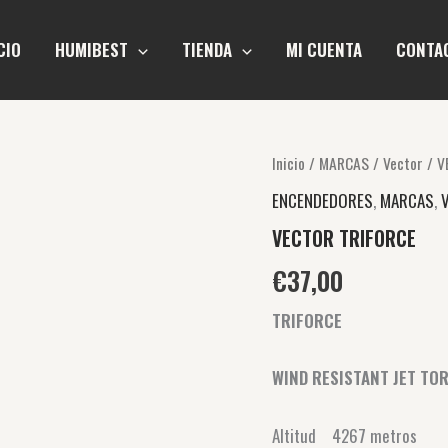
CIO
HUMIBEST
TIENDA
MI CUENTA
CONTA
VECTOR
Inicio
/
MARCAS
/
Vector
/ V
TRIFORCE
ENCENDEDORES
,
MARCAS
,
cantidad
VECTOR TRIFORCE
€
37,00
TRIFORCE
WIND RESISTANT JET TO
Altitud 4267 metros