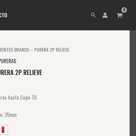
Buscar
CTO
MONTES BRANDS – PURERA 2P RELIEVE
PURERAS
RERA 2P RELIEVE
rros hasta Cepo 70
ro: 25mm