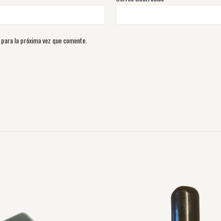
 para la próxima vez que comente.
Este
Este
producto
producto
tiene
tiene