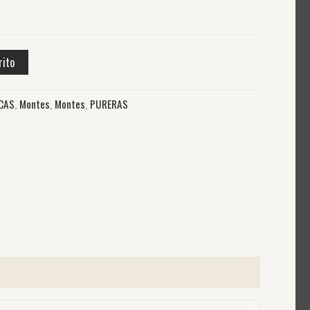
rito
CAS
,
Montes
,
Montes
,
PURERAS