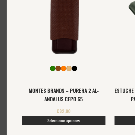
múltiples
variantes.
Las
opciones
se
pueden
elegir
en
la
página
MONTES BRANDS – PURERA 2 AL-
ESTUCHE
de
ANDALUS CEPO 65
P
producto
€
92,00
Seleccionar opciones