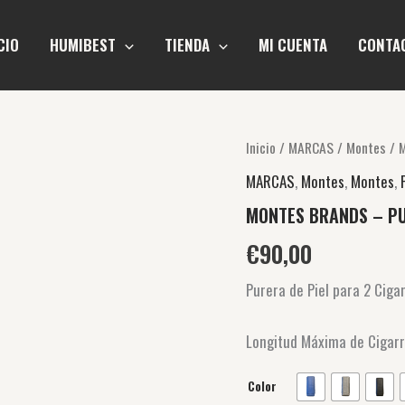
CIO
HUMIBEST
TIENDA
MI CUENTA
CONTA
MONTES
Inicio
/
MARCAS
/
Montes
/ 
BRANDS
MARCAS
,
Montes
,
Montes
,
-
PURERA
MONTES BRANDS – PU
2P
RELIEVE
€
90,00
cantidad
Purera de Piel para 2 Ciga
Longitud Máxima de Cigar
Color